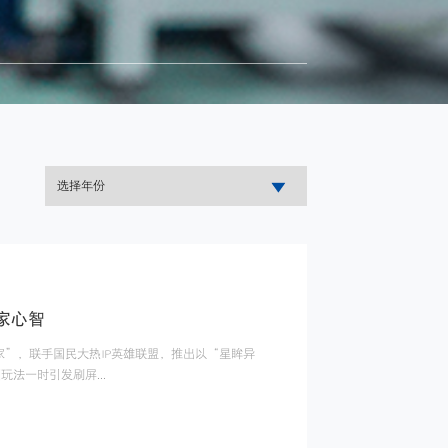
家心智
”，联手国民大热IP英雄联盟，推出以“星眸异
法一时引发刷屏...