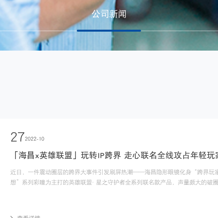
公司新闻
27
2022-10
「海昌x英雄联盟」玩转IP跨界 走心联名全线攻占年轻玩
近日，一件震动圈层的跨界大事件引发刷屏热潮——海昌隐形眼镜化身“跨界玩家
想”系列彩瞳为主打的英雄联盟· 星之守护者全系列联名款产品，声量颇大的破圈玩