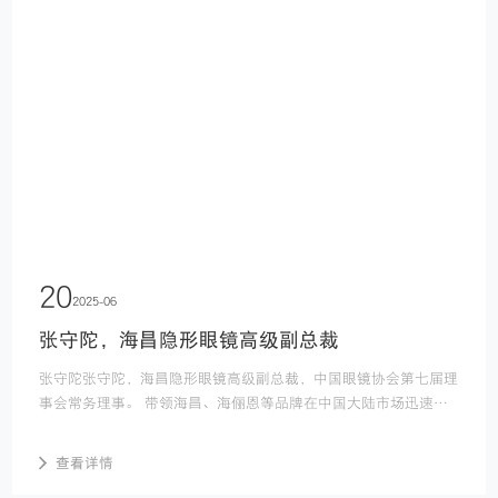
20
2025-06
张守陀，海昌隐形眼镜高级副总裁
张守陀张守陀，海昌隐形眼镜高级副总裁，中国眼镜协会第七届理
事会常务理事。 带领海昌、海俪恩等品牌在中国大陆市场迅速成
长，助力海昌稳居大陆隐形眼镜市场占有率行业前茅。在品牌建
设、组织管理、产品与渠道战...
查看详情