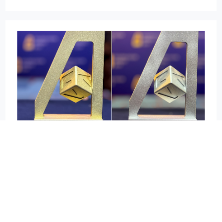
11
2024-06
海昌隐形眼镜荣获金远奖双项大奖，品牌年轻化革新与次元破壁营销再创佳绩
6月5日，以“大变局，智营销”为主题的第十六届广告主金远奖颁
奖盛典在北京隆重举行。海昌隐形眼镜凭借“传统品牌的年轻化革
新范本”和“再度总冠西瓜PLAY全案营销”案例从287个单位提交