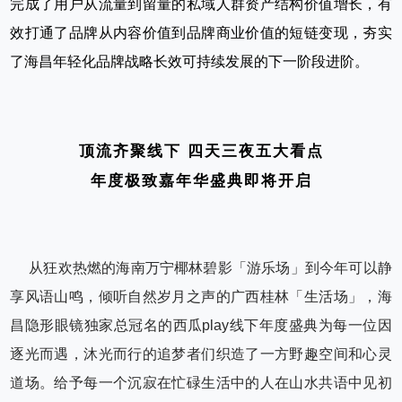
完成了用户从流量到留量的私域人群资产结构价值增长，有
效打通了品牌从内容价值到品牌商业价值的短链变现，夯实
了海昌年轻化品牌战略长效可持续发展的下一阶段进阶。
顶流齐聚线下 四天三夜五大看点
年度极致嘉年华盛典即将开启
从狂欢热燃的海南万宁椰林碧影「游乐场」到今年可以静
享风语山鸣，倾听自然岁月之声的广西桂林「生活场」，海
昌隐形眼镜独家总冠名的西瓜play线下年度盛典为每一位因
逐光而遇，沐光而行的追梦者们织造了一方野趣空间和心灵
道场。给予每一个沉寂在忙碌生活中的人在山水共语中见初