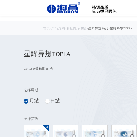
首页
>
产品介绍
>
彩色隐形眼镜
>
星眸异想系列
>
星眸异想TOPIA
星眸异想TOPIA
pantone联名限定色
选择周期：
月抛
日抛
选择花色：